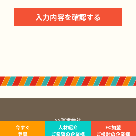
戻る
入力内容を確認する
>>運営会社
今すぐ
人材紹介
FC加盟
Copyright© 2024 THE FREE AGENT LAB 株式会社 All right reserved.
登録
ご希望の企業様
ご検討の企業様