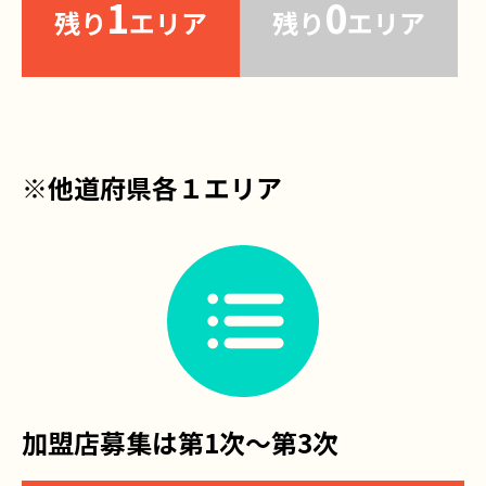
1
0
残り
エリア
残り
エリア
※他道府県各１エリア
加盟店募集は第1次〜第3次